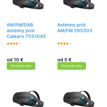
AM/FM/DAB
Anténny prút
anténny prút
AM/FM 295503
Calearo 7551045
od
10
€
od
5
€
Porovnať ceny
Porovnať ceny