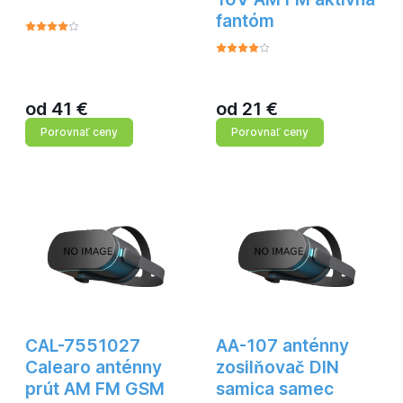
fantóm
od
41
€
od
21
€
Porovnať ceny
Porovnať ceny
CAL-7551027
AA-107 anténny
Calearo anténny
zosilňovač DIN
prút AM FM GSM
samica samec