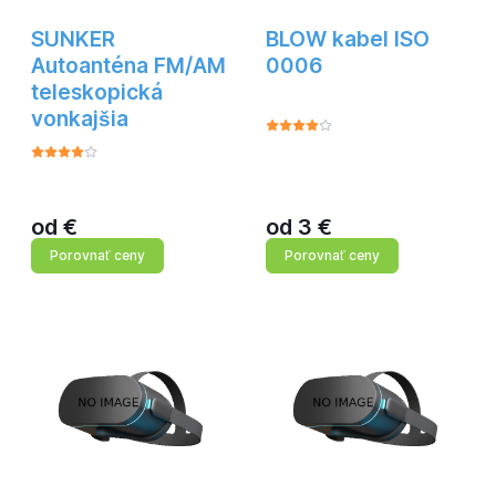
SUNKER
BLOW kabel ISO
Autoanténa FM/AM
0006
teleskopická
vonkajšia
od
€
od
3
€
Porovnať ceny
Porovnať ceny