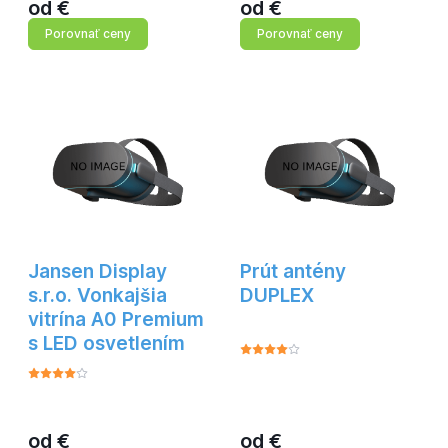
od
€
od
€
Porovnať ceny
Porovnať ceny
Jansen Display
Prút antény
s.r.o. Vonkajšia
DUPLEX
vitrína A0 Premium
s LED osvetlením
od
€
od
€