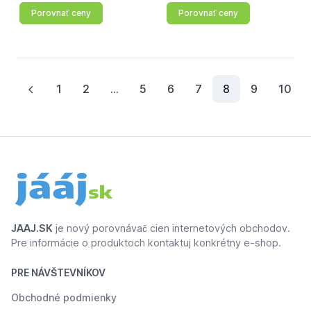
Porovnať ceny
Porovnať ceny
(current)
1
2
...
5
6
7
8
9
10
JAAJ.SK
je nový porovnávač cien internetových obchodov.
Pre informácie o produktoch kontaktuj konkrétny e-shop.
PRE NÁVŠTEVNÍKOV
Obchodné podmienky