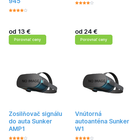
945
od
13
€
od
24
€
Porovnať ceny
Porovnať ceny
Zosilňovač signálu
Vnútorná
do auta Sunker
autoanténa Sunker
AMP1
W1