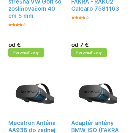
strešná VW Golf so
FAKRA - RAKU2
zosilňovačom 40
Calearo 7581163
cm 5 mm
od
€
od
7
€
Porovnať ceny
Porovnať ceny
Mecatron Anténa
Adaptér antény
AA938 do zadnej
BMW-ISO (FAKRA