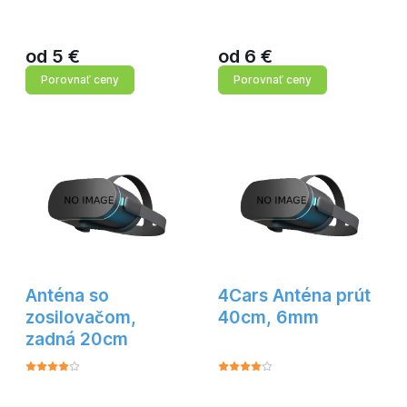
od
5
€
od
6
€
Porovnať ceny
Porovnať ceny
Anténa so
4Cars Anténa prút
zosilovačom,
40cm, 6mm
zadná 20cm