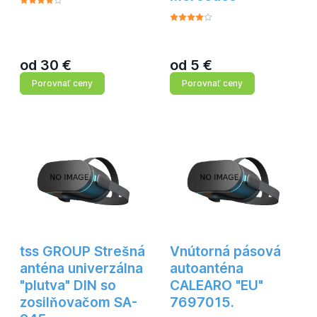
od
30
€
od
5
€
Porovnať ceny
Porovnať ceny
tss GROUP Strešná
Vnútorná pásová
anténa univerzálna
autoanténa
"plutva" DIN so
CALEARO "EU"
zosilňovačom SA-
7697015.