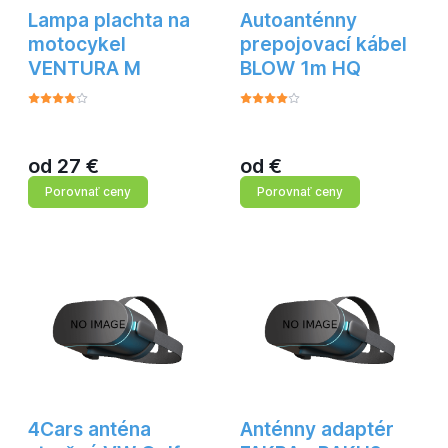
Lampa plachta na
Autoanténny
motocykel
prepojovací kábel
VENTURA M
BLOW 1m HQ
od
27
€
od
€
Porovnať ceny
Porovnať ceny
4Cars anténa
Anténny adaptér