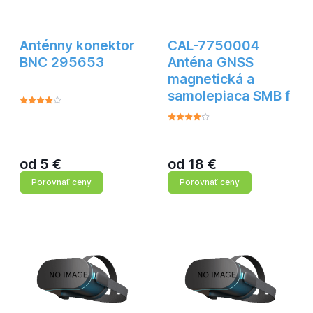
Anténny konektor
CAL-7750004
BNC 295653
Anténa GNSS
magnetická a
samolepiaca SMB f
od
5
€
od
18
€
Porovnať ceny
Porovnať ceny