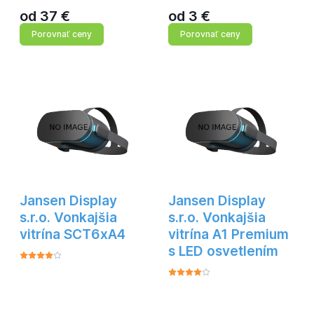
od
37
€
od
3
€
Porovnať ceny
Porovnať ceny
Jansen Display
Jansen Display
s.r.o. Vonkajšia
s.r.o. Vonkajšia
vitrína SCT6xA4
vitrína A1 Premium
s LED osvetlením