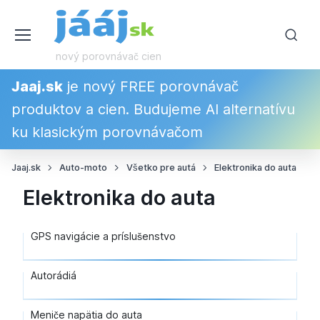
nový porovnávač cien
Jaaj.sk
je nový FREE porovnávač
produktov a cien. Budujeme AI alternatívu
ku klasickým porovnávačom
Jaaj.sk
Auto-moto
Všetko pre autá
Elektronika do auta
Elektronika do auta
GPS navigácie a príslušenstvo
Autorádiá
Meniče napätia do auta