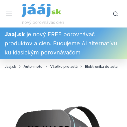
nový porovnávač cien
Jaaj.sk
je nový FREE porovnávač
produktov a cien. Budujeme AI alternatívu
ku klasickým porovnávačom
Jaaj.sk
Auto-moto
Všetko pre autá
Elektronika do auta