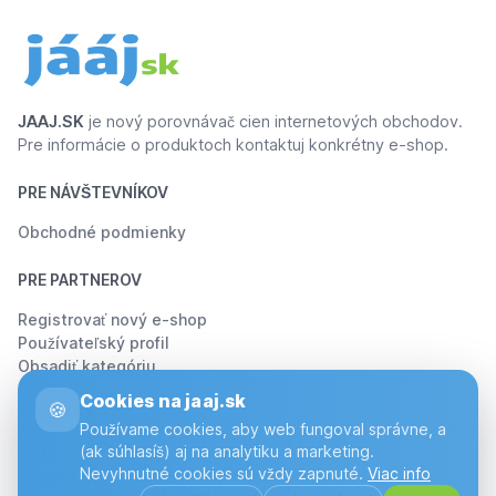
JAAJ.SK
je nový porovnávač cien internetových obchodov.
Pre informácie o produktoch kontaktuj konkrétny e-shop.
PRE NÁVŠTEVNÍKOV
Obchodné podmienky
PRE PARTNEROV
Registrovať nový e-shop
Používateľský profil
Obsadiť kategóriu
Cookies na jaaj.sk
🍪
O JÁÁJ.SK
Používame cookies, aby web fungoval správne, a
(ak súhlasíš) aj na analytiku a marketing.
O Nás
Nevyhnutné cookies sú vždy zapnuté.
Viac info
Kontakt